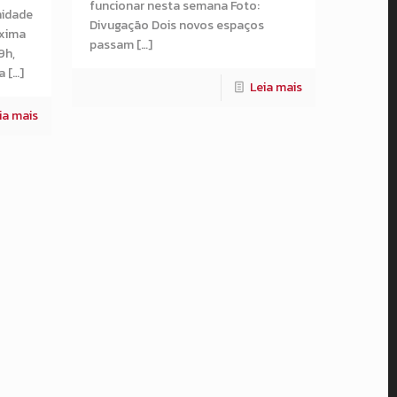
funcionar nesta semana Foto:
nidade
Divugação Dois novos espaços
óxima
passam […]
9h,
a […]
Leia mais
ia mais