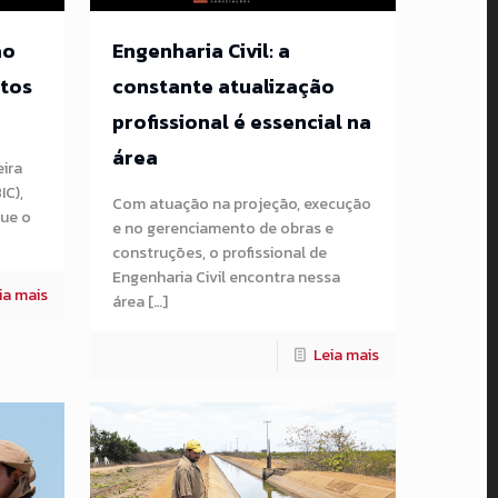
ão
Engenharia Civil: a
stos
constante atualização
profissional é essencial na
área
ira
IC),
Com atuação na projeção, execução
que o
e no gerenciamento de obras e
construções, o profissional de
Engenharia Civil encontra nessa
ia mais
área […]
Leia mais