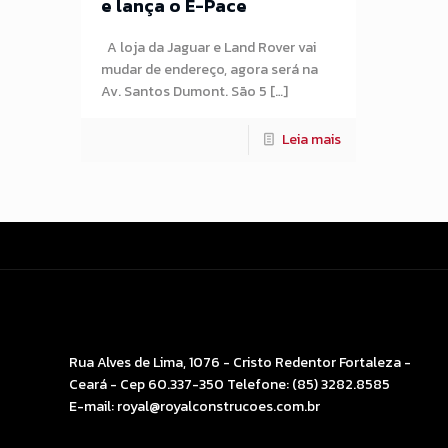
e lança o E-Pace
A loja da Jaguar e Land Rover vai
mudar de endereço, agora será na
Av. Santos Dumont. São 5 […]
Leia mais
ROYAL CONSTRUÇÕES
Rua Alves de Lima, 1076 - Cristo Redentor Fortaleza -
Ceará - Cep 60.337-350 Telefone:
(85) 3282.8585
E-mail:
royal@royalconstrucoes.com.br