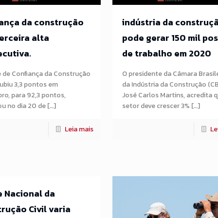
ança da construção
indústria da construç
erceira alta
pode gerar 150 mil po
cutiva.
de trabalho em 2020
e de Confiança da Construção
O presidente da Câmara Brasile
subiu 3,3 pontos em
da Indústria da Construção (CB
o, para 92,3 pontos,
José Carlos Martins, acredita 
u no dia 20 de […]
setor deve crescer 3% […]
Leia mais
Le
e Nacional da
rução Civil varia