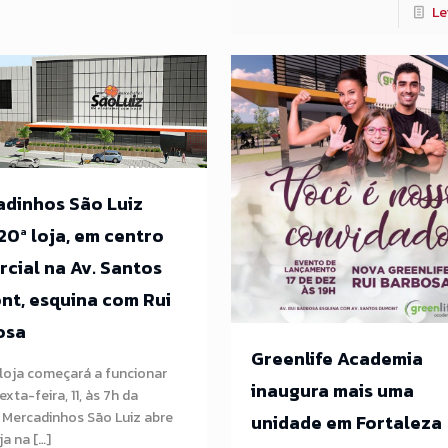
Le
dinhos São Luiz
20ª loja, em centro
cial na Av. Santos
t, esquina com Rui
osa
Greenlife Academia
loja começará a funcionar
inaugura mais uma
xta-feira, 11, às 7h da
 Mercadinhos São Luiz abre
unidade em Fortaleza
ja na […]