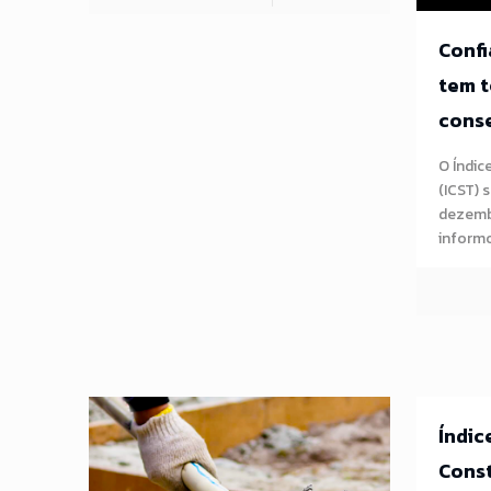
Confi
tem t
conse
O Índic
(ICST) 
dezembr
informo
Índic
Const