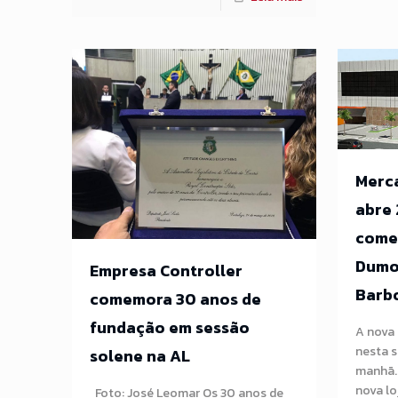
Merca
abre 
comer
Dumon
Empresa Controller
Barb
comemora 30 anos de
fundação em sessão
A nova 
nesta se
solene na AL
manhã.
nova lo
Foto: José Leomar Os 30 anos de